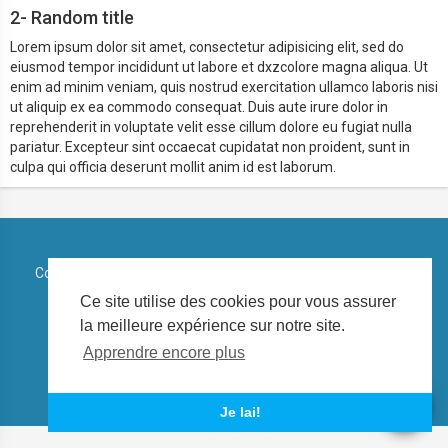
2- Random title
Lorem ipsum dolor sit amet, consectetur adipisicing elit, sed do
eiusmod tempor incididunt ut labore et dxzcolore magna aliqua. Ut
enim ad minim veniam, quis nostrud exercitation ullamco laboris nisi
ut aliquip ex ea commodo consequat. Duis aute irure dolor in
reprehenderit in voluptate velit esse cillum dolore eu fugiat nulla
pariatur. Excepteur sint occaecat cupidatat non proident, sunt in
culpa qui officia deserunt mollit anim id est laborum.
Copyright © 2026 Regidia Play. Tous les droits sont réservés.
Ce site utilise des cookies pour vous assurer
Conditions d'utilisation
Politique de confidentialité
la meilleure expérience sur notre site.
À propos de nous
Contactez nous
La langue
Apprendre encore plus
Je lai!