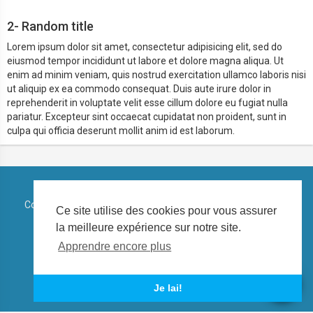
2- Random title
Lorem ipsum dolor sit amet, consectetur adipisicing elit, sed do
eiusmod tempor incididunt ut labore et dolore magna aliqua. Ut
enim ad minim veniam, quis nostrud exercitation ullamco laboris nisi
ut aliquip ex ea commodo consequat. Duis aute irure dolor in
reprehenderit in voluptate velit esse cillum dolore eu fugiat nulla
pariatur. Excepteur sint occaecat cupidatat non proident, sunt in
culpa qui officia deserunt mollit anim id est laborum.
Copyright © 2026 Regidia Play. Tous les droits sont réservés.
Ce site utilise des cookies pour vous assurer
la meilleure expérience sur notre site.
Conditions d'utilisation
Politique de confidentialité
Apprendre encore plus
À propos de nous
Contactez nous
La langue
Je lai!