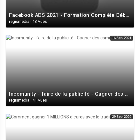
Facebook ADS 2021 - Formation Complète Débutant à Expert !
regismedia
·
13 Vues
16 Sep 2021
Incomunity - faire de la publicité - Gagner des commissions
regismedia
·
41 Vues
29 Sep 2020