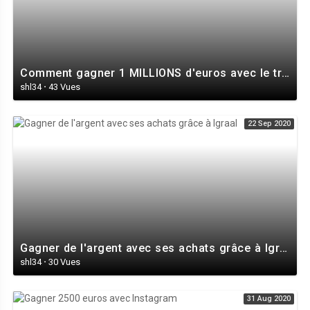
Comment gagner 1 MILLIONS d'euros avec le trading social
shl34
·
43 Vues
22 Sep 2020
Gagner de l'argent avec ses achats grâce à Igraal
shl34
·
30 Vues
31 Aug 2020