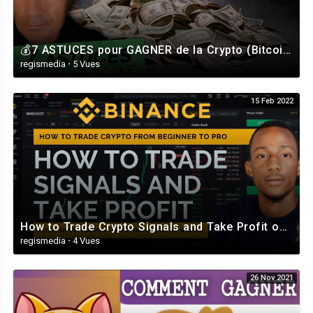
▬▬▬▬▬▬▬▬▬▬▬▬▬ VIDÉOS SIMILAIRES
▬▬▬▬▬▬▬▬▬▬▬▬▬
💰7 ASTUCES pour GAGNER de la Crypto (Bitcoin) FACILEMENT et SANS INVESTISSEMENT !! 💸
Gagner de l'argent sur Youtube sans faire de vidéos (GAGNER DE
regismedia
·
5 Vues
L'ARGENT EN LIGNE) - Pierre-Eliott - MoneyHack :
https://www.youtube.com/watch?v=N8W5dopiKFg&t=344s
15 Feb 2022
Combien YOUTUBE me PAYE pour 100,000 VUES ? (Gagner de l'Argent
sur Youtube) - Pierre-Eliott - MoneyHack :
https://www.youtube.com/watch?v=u7d3rcv9SEU&t=62s
[TUTO] COMMENT MONÉTISER SA CHAINE YOUTUBE EN 2020 - Devenir
Youtubeur : https://www.youtube.com/watch?v=FYRwUZc-NNo&t=270s
Comment AVOIR 10 000 Abonnés RAPIDEMENT Sur YOUTUBE En 2019 -
How to Trade Crypto Signals and Take Profit on Binance 2021
Jimmy Decom - l'entrepreneuriat ethique :
regismedia
·
4 Vues
https://www.youtube.com/watch?v=J9YpDqW2f8s&t=633s
26 Nov 2021
Comment gagner de l'argent à partir de YouTube - Jessie de Loumax :
https://www.youtube.com/watch?v=QgeTZEG7VQ8
▬▬▬▬▬▬ 📌 INFOS 📌 ▬▬▬▬▬▬