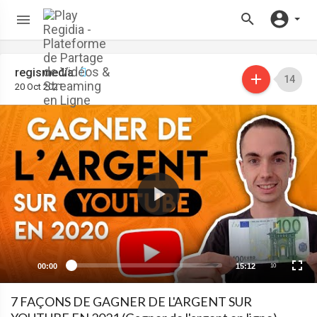
regismedia
14
20 Oct 2021
00:00
15:12
10
7 FAÇONS DE GAGNER DE L'ARGENT SUR