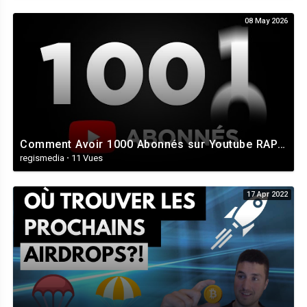
connue et de finir par la stratégie la plus rentable.
08 May 2026
#argent #youtube
➡ A propos de moi
Mon Objectif ? L'indépendance et la liberté totale !
Lorsque j'étais au lycée, je travaillais sur les marchés avec mon grand
frère comme job étudiant. J'ai pris goût à l'indépendance et à la liberté à
Comment Avoir 1000 Abonnés sur Youtube RAPIDEMENT (en 7 Jours)
ce moment là. À l'âge de 18 ans, je me suis déclaré auto-entrepreneur
regismedia
·
11 Vues
pour me lancer sur les marchés à mon compte à côté de mes études de
commerces et de marketing. J'ai alors renforcé cette envie
17 Apr 2022
d'indépendance.
À travers différents stages, j'ai découvert le salariat... J'ai compris alors
que ce n'était pas fait pour moi... J'ai pris une année de césure durant
mes étude pour partir voyager en Australie et en Nouvelle-Zélande. J'ai
une nouvelle fois su que ma vie ne se résumerait pas au métro-boulot-
dodo...