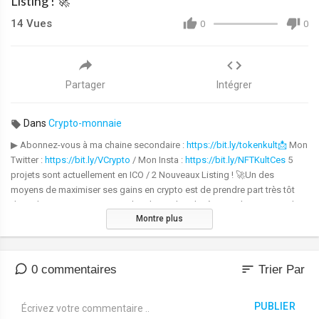
Listing ! 🚀
14
Vues
0
0
Partager
Intégrer
Dans
Crypto-monnaie
▶ Abonnez-vous à ma chaine secondaire :
https://bit.ly/tokenkult📩
Mon
Twitter :
https://bit.ly/VCrypto
/ Mon Insta :
https://bit.ly/NFTKultCes
5
projets sont actuellement en ICO / 2 Nouveaux Listing ! 🚀Un des
moyens de maximiser ses gains en crypto est de prendre part très tôt
dans des projets innovants, alors lorsqu'on dit tôt, pour le commun des
Montre plus
mortels, on parle généralement de la phase d'ICO.Dans cette vidéo, on
fait un récap des projets crypto qui se sont lancés ou qui vont se lancer
en 2022; tous évoluant dans des domaines bien different, ayant des
spécificités différentesComme d'hab, je vous laisse faire vos
sort
0 commentaires
Trier Par
recherches pour chaque projet, et qui sait, peut-être qu'un de ces projets
pourra transformer un investissement de 100$ en 10,000$ !|| Projet
PUBLIER
actuellement en ICO ||ARTRADE :
https://artrade.sale/invite?