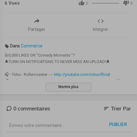
6
Vues
0
0
Partager
Intégrer
Dans
Commerce
👍5,000 LIKES ON "Comedy Moments "?
🔔TURN ON NOTIFICATIONS TO NEVER MISS AN UPLOAD!🔔
🎧 - Tobu - Rollercoaster ----
http://youtube.com/tobuofficial
🎧 - Tobu, Wholm & Blume - Cool -----
http://youtube.com/tobuofficial
Montre plus
Comedy Moments In Football
Comedy Football
sort
0 commentaires
Trier Par
Funny Football
PUBLIER
#Comedy #Messi #FunnyMoments #Futebol