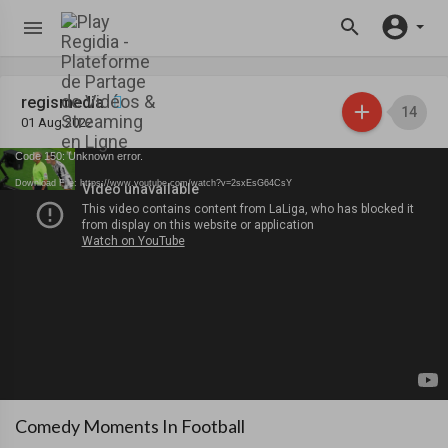
regismedia
14
01 Aug 2022
Code 150: Unknown error.
Download File: https://www.youtube.com/watch?v=2sxEsG64CsY
Comedy Moments In Football