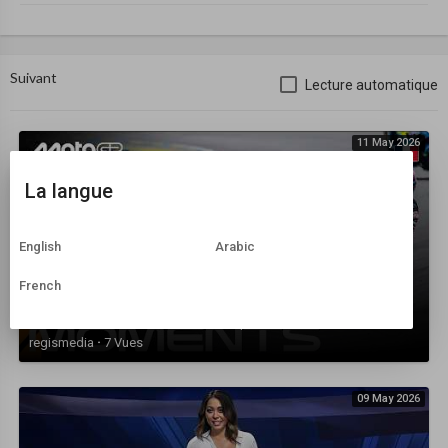
Suivant
Lecture automatique
11 May 2026
La langue
English
Arabic
French
Best MotoGP Moments 💪 | 2026 French GP
regismedia
·
7 Vues
09 May 2026