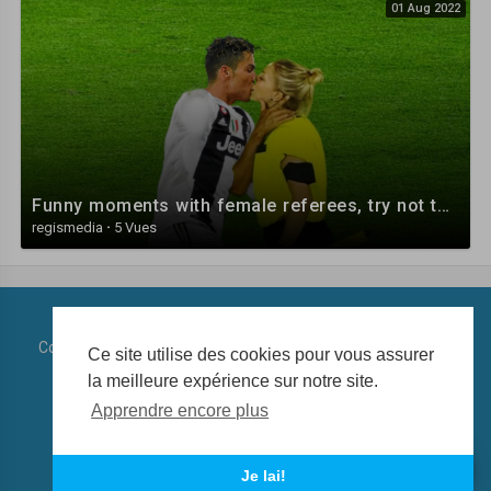
01 Aug 2022
Funny moments with female referees, try not to laugh
regismedia
·
5 Vues
Copyright © 2026 Regidia Play. Tous les droits sont réservés.
Ce site utilise des cookies pour vous assurer
la meilleure expérience sur notre site.
Conditions d'utilisation
Politique de confidentialité
Apprendre encore plus
À propos de nous
Contactez nous
La langue
Je lai!