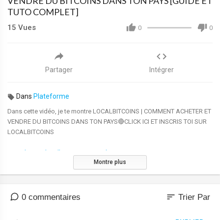
VENDRE DU BITCOINS DANS TON PAYS [GUIDE ET
TUTO COMPLET]
15
Vues
0
0
Partager
Intégrer
Dans
Plateforme
Dans cette vidéo, je te montre LOCALBITCOINS | COMMENT ACHETER ET
VENDRE DU BITCOINS DANS TON PAYS🔴CLICK ICI ET INSCRIS TOI SUR
LOCALBITCOINS
👉👉 ⁣
https://localbitcoins.com/?ch=c8w5
Montre plus
▬▬▬▬▬▬▬▬▬▬ INFORMATIONS▬▬▬▬▬▬▬▬▬▬
Si Tu veux gagner de l'argent sur internet du bitcoin par exemple mais tu
ne sais pas comment le convertir en monnaie locale de ton pays ,sache
sort
0 commentaires
Trier Par
que dans cette video je te montre COMMENT ECHANGER SES BITCOINS
EN MONNAIE LOCALE avec LOCALBITCOINS en Afrique et partout dans