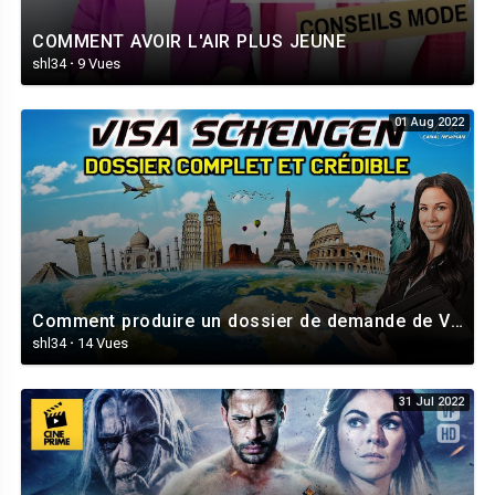
COMMENT AVOIR L'AIR PLUS JEUNE
shl34
·
9 Vues
01 Aug 2022
Comment produire un dossier de demande de VISA Schengen : Complet, Cohérent et Crédible ?
shl34
·
14 Vues
31 Jul 2022