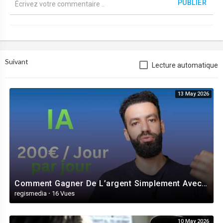
PUBLIER
le monde.
⁣👉👉 ⁣
https://localbitcoins.com/?ch=c8w5
Suivant
Lecture automatique
13 May 2026
Comment Gagner De L’argent Simplement Avec l’IA En 2026 (100-200€ / Jour)
regismedia
·
16 Vues
10 May 2026