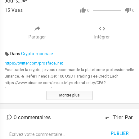
Jours...💸
15
Vues
0
0
Partager
Intégrer
Dans
Crypto-monnaie
https://twitter.com/prosface_net
Pour trader la crypto, je vous recommande la plateforme professionnelle
Binance. 🔥 ⁣Refer Friends.Get 100 USDT Trading Fee Credit Each
⁣https://www.binance.com/en/activity/referral-entry/CPA?
fromActivityPage=true&ref=CPA_00ROG20J94
Montre plus
sort
0 commentaires
Trier Par
PUBLIER