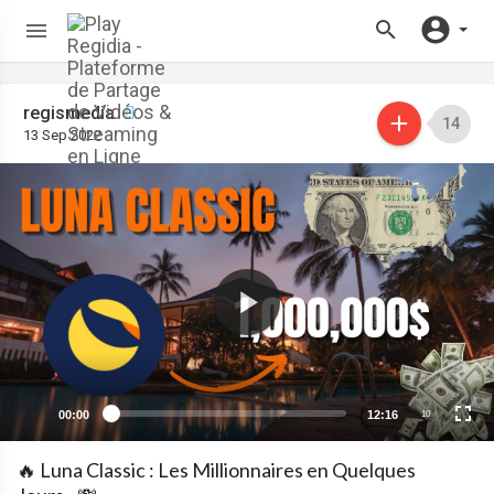
regismedia
14
13 Sep 2022
00:00
12:16
10
🔥 Luna Classic : Les Millionnaires en Quelques