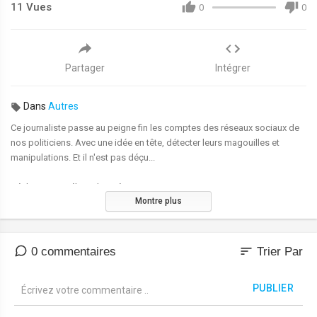
11
Vues
0
0
Partager
Intégrer
Dans
Autres
Ce journaliste passe au peigne fin les comptes des réseaux sociaux de
nos politiciens. Avec une idée en tête, détecter leurs magouilles et
manipulations. Et il n'est pas déçu...
Réalisatrice : Céline Chassé
Montre plus
Suivez nous sur les réseaux :
https://www.facebook.com/MeilleurDuPire/
sort
0 commentaires
Trier Par
PUBLIER