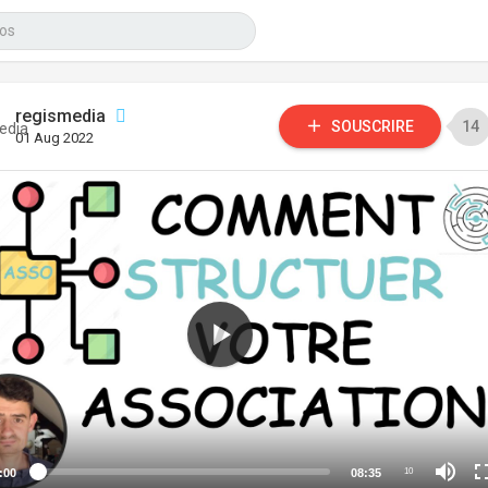
regismedia
SOUSCRIRE
14
01 Aug 2022
:00
08:35
10