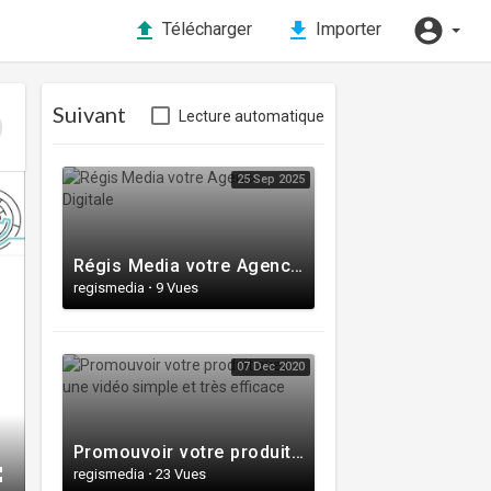
Télécharger
Importer
Suivant
Lecture automatique
25 Sep 2025
Régis Media votre Agence Digitale
regismedia
·
9 Vues
07 Dec 2020
Promouvoir votre produit avec une vidéo simple et très efficace
regismedia
·
23 Vues