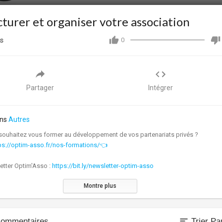
cturer et organiser votre association
s
0
Partager
Intégrer
ns
Autres
souhaitez vous former au développement de vos partenariats privés ?
ps://optim-asso.fr/nos-formations/👈
etter Optim'Asso :
https://bit.ly/newsletter-optim-asso
Montre plus
Asso à pour vocation d'aider les associations à devenir indépendantes
cièrement
vez vous à la newsletter Optim'Asso et recevez gratuitement mon guide sur
sort
ommentaires
Trier Pa