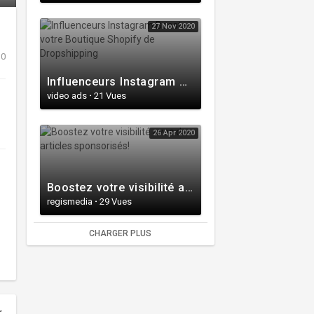
27 Nov 2020
0
Influenceurs Instagram Boostez votre Boutique Shopify de Dropshipping
video ads
·
21 Vues
26 Apr 2020
Boostez votre visibilité avec des articles sponsorisés!
regismedia
·
29 Vues
CHARGER PLUS
r