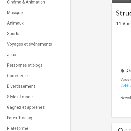
Cinéma & Animation
Stru
Musique
Animaux
11
Vue
Sports
Voyages et événements
Jeux
Personnes et blogs
Da
Commerce
Vous 
👉
htt
Divertissement
Style et mode
Newsl
Gagnez et apprenez
Optim'
finan
Forex Trading
Plateforme
Inscri
0 c