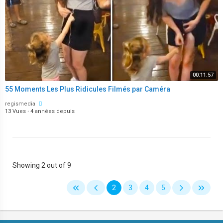
00:11:57
55 Moments Les Plus Ridicules Filmés par Caméra
regismedia
13 Vues
·
4 années depuis
Showing 2 out of 9
2
3
4
5