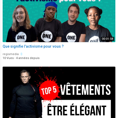
00:01:58
Que signifie l'activisme pour vous ?
regismedia
10 Vues
·
4 années depuis