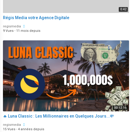
0:42
Régis Media votre Agence Digitale
regismedia
9 Vues
·
11 mois depuis
00:12:16
🔥 Luna Classic : Les Millionnaires en Quelques Jours...💸
regismedia
15 Vues
·
4 années depuis