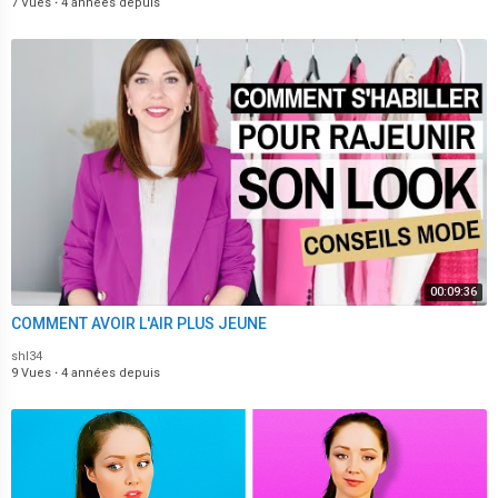
7 Vues
·
4 années depuis
00:09:36
COMMENT AVOIR L'AIR PLUS JEUNE
shl34
9 Vues
·
4 années depuis