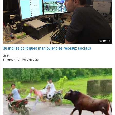
00:04:14
Quand les politiques manipulent les réseaux sociaux
shl34
11 Vues
·
4 années depuis