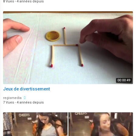
8 Vues
·
4 années depuis
00:00:49
Jeux de divertissement
regismedia
7 Vues
·
4 années depuis