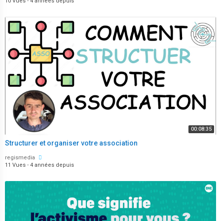
10 Vues
·
4 années depuis
00:08:35
Structurer et organiser votre association
regismedia
11 Vues
·
4 années depuis