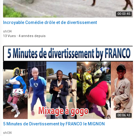
00:03:45
Incroyable Comédie drôle et de divertissement
shl34
13 Vues
·
4 années depuis
00:06:43
5 Minutes de Divertissement by FRANCO le MIGNON
shl34