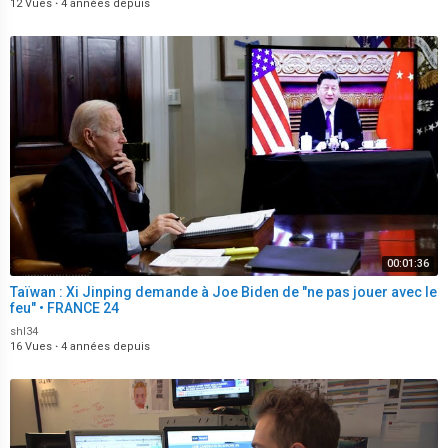
12 Vues
·
4 années depuis
00:01:36
Taïwan : Xi Jinping demande à Joe Biden de "ne pas jouer avec le
feu" • FRANCE 24
shl34
16 Vues
·
4 années depuis