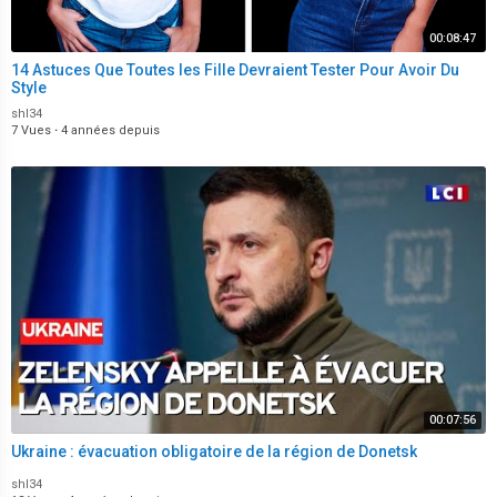
00:08:47
14 Astuces Que Toutes les Fille Devraient Tester Pour Avoir Du
Style
shl34
7 Vues
·
4 années depuis
00:07:56
Ukraine : évacuation obligatoire de la région de Donetsk
shl34