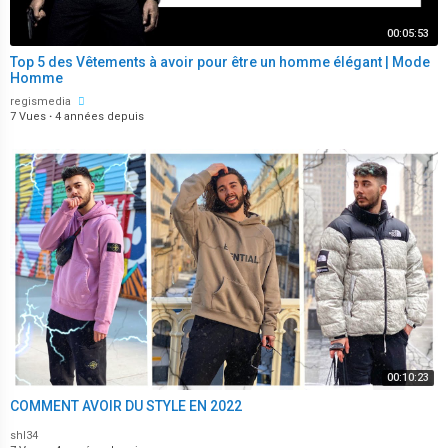
00:05:53
Top 5 des Vêtements à avoir pour être un homme élégant | Mode
Homme
regismedia
7 Vues
·
4 années depuis
00:10:23
COMMENT AVOIR DU STYLE EN 2022
shl34