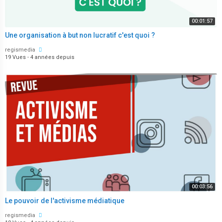
00:01:57
Une organisation à but non lucratif c'est quoi ?
regismedia
19 Vues
·
4 années depuis
00:03:56
Le pouvoir de l'activisme médiatique
regismedia