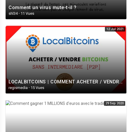
Comment un virus mute-t-il ?
shl34
·
11 Vues
12 Jul 2021
LOCALBITCOINS | COMMENT ACHETER / VENDRE DU BITCOINS DANS TON PAYS [GUIDE ET TUTO COMPLET]
regismedia
·
15 Vues
29 Sep 2020