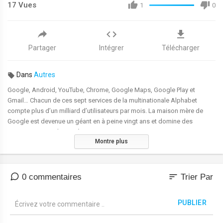
17
Vues
1
0
Partager
Intégrer
Télécharger
Dans
Autres
⁣Google, Android, YouTube, Chrome, Google Maps, Google Play et
Gmail… Chacun de ces sept services de la multinationale Alphabet
compte plus d’un milliard d’utilisateurs par mois. La maison mère de
Google est devenue un géant en à peine vingt ans et domine des
secteurs entiers du numérique
Montre plus
Pour comprendre comment l’entreprise Google est devenue un empire, il
faut revenir sur les étapes fondamentales de son développement. A
l’origine, il y a le moteur de recherche autour duquel se crée l’entreprise,
sort
0 commentaires
Trier Par
le 4 septembre 1998. Google n’est alors qu’une start-up comptant ses
deux fondateurs, les Américains Sergey Brin et Larry Page. Leur premier
PUBLIER
coup de génie, c’est leur algorithme PageRank qui simplifie la recherche
sur Internet. Grâce à cela, ils devancent d’autres concurrents comme