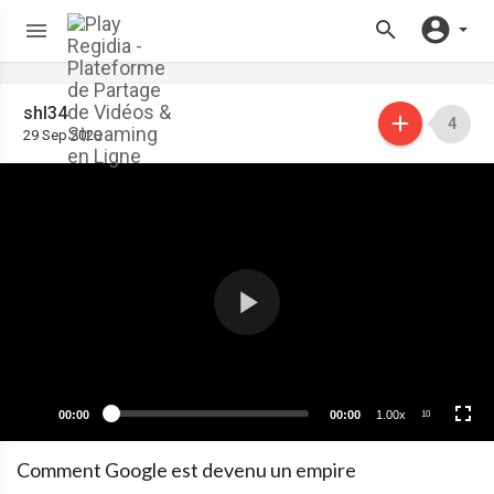
shl34
4
29 Sep 2020
00:00
00:00
1.00x
10
Comment Google est devenu un empire