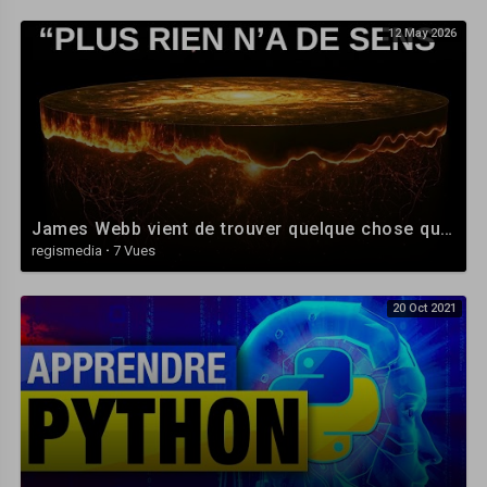
12 May 2026
Caméra Sony ZV1 :
https://amzn.to/3LB6lgJ
Il existe un Kit ( personnellement il y’a des accessoires que je n’ai pas
essayé ) :
https://amzn.to/3qSWcno
Attention si vous acheté le sony ZV1 il est livré sans chargeur ( une
aberration ) achetez des batteries supplémentaires + chargeur :
https://amzn.to/35sumah
Pour protéger votre appareil et un confort de tournage, le Small Ring :
https://amzn.to/3wTA407
ou
https://amzn.to/3NCLDP9
James Webb vient de trouver quelque chose qui brise 100 ans de physique
regismedia
·
7 Vues
Un petit trépied pour Vloger avec votre ZV1 plusieurs options :
l’original pour le sony ZV1 :
https://amzn.to/3Ds2hfA
20 Oct 2021
le kit :
https://amzn.to/3qSWcno
un autre petit trépied :
https://amzn.to/3DtUxKn
Très bien aussi, pas cher et peut s’utiliser avec un téléphone :
https://bit.ly/voyagevoyages_tripod2
Il faut une torche efficace et solide :
https://amzn.to/3NzQtwH