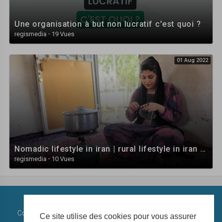
Une organisation à but non lucratif c'est quoi ?
regismedia
·
19 Vues
01 Aug 2022
Nomadic lifestyle in iran | rural lifestyle in iran | daily routine village life in iran
regismedia
·
10 Vues
Copyright © 2026 Regidia Play. Tous les droits sont réservés.
Ce site utilise des cookies pour vous assurer