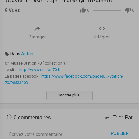
70 #voiture #solex #jouet #mobylette #moto
9
Vues
0
0
Partager
Intégrer
Dans
Autres
👉 Musée Station 70 ( collection ) :
Le site :
http://www.station70.fr
La page Facebook :
https://www.facebook.com/pages..../Station-
70/96533203
Montre plus
Dans cette vidéo nous partons en Normandie à Osmanville ( calvados )
visiter le Musée " Station 70 "
Luc est passionné, en 50 ans il a accumulé tous les objets qui étaient
destinés à la benne.
sort
0 commentaires
Trier Par
Aujourd'hui, il possède plus de 13 000 objets : Jouets, voitures, motos,
solex, mobylettes, vélomoteur ...
PUBLIER