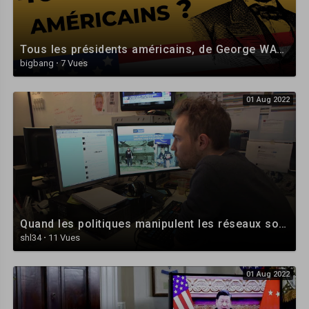
le super TOP DJI Mavic Pro 3 :
https://amzn.to/3uJAPpR
👉La musique je la trouve là :
Tous les présidents américains, de George WASHINGTON à Joe BIDEN
https://www.epidemicsound.com/referral/jc51x6/
bigbang
·
7 Vues
👉Mon fourgon est un Pössl 2Winplus sur Citroën Jumper ( 2016 )
01 Aug 2022
👉Restez connecté :
http://bit.ly/voyagevoyages
https://www.facebook.com/voyagevoyagesphil/
https://twitter.com/voyage_voyages_
https://www.instagram.com/voyagevoyages_insta
👉Mon autre chaîne Youtube :
Quand les politiques manipulent les réseaux sociaux
shl34
·
11 Vues
http://bit.ly/philippedouteau
01 Aug 2022
👉J'ai un Camion aménagé, en fait un Fourgon aménagé comme un
Camping car. J'aime la Liberté et Voyager. Je veux changer de vie, être au
contact de la nature. Bref Vivre autrement