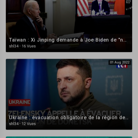
*Même si ce n’est pas systématique, cette vidéo est susceptible d’avoir
recours
au placement de produits et/ou inclure une communication
commerciale.
Taïwan : Xi Jinping demande à Joe Biden de "ne pas jouer avec le feu" • FRANCE 24
shl34
·
16 Vues
#nomade #voyage #vanlife #campingcar #decouverte
#fourgonamenage #voyagevoyages #roadtrip #nature #vie
01 Aug 2022
#nomadeencampingcar #fourgonaménagé #transparenceyoutube
Ukraine : évacuation obligatoire de la région de Donetsk
shl34
·
12 Vues